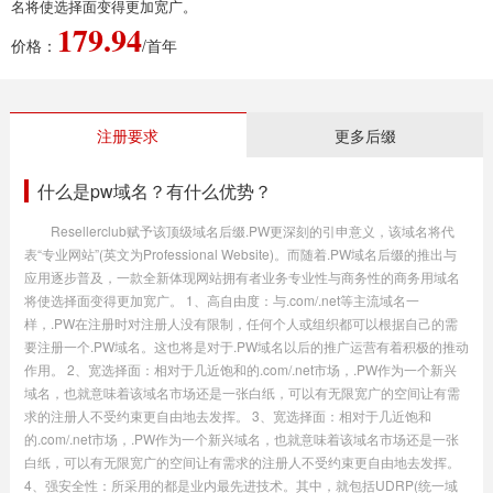
名将使选择面变得更加宽广。
179.94
价格：
/首年
注册要求
更多后缀
什么是pw域名？有什么优势？
Resellerclub赋予该顶级域名后缀.PW更深刻的引申意义，该域名将代
表“专业网站”(英文为Professional Website)。而随着.PW域名后缀的推出与
应用逐步普及，一款全新体现网站拥有者业务专业性与商务性的商务用域名
将使选择面变得更加宽广。 1、高自由度：与.com/.net等主流域名一
样，.PW在注册时对注册人没有限制，任何个人或组织都可以根据自己的需
要注册一个.PW域名。这也将是对于.PW域名以后的推广运营有着积极的推动
作用。 2、宽选择面：相对于几近饱和的.com/.net市场，.PW作为一个新兴
域名，也就意味着该域名市场还是一张白纸，可以有无限宽广的空间让有需
求的注册人不受约束更自由地去发挥。 3、宽选择面：相对于几近饱和
的.com/.net市场，.PW作为一个新兴域名，也就意味着该域名市场还是一张
白纸，可以有无限宽广的空间让有需求的注册人不受约束更自由地去发挥。
4、强安全性：所采用的都是业内最先进技术。其中，就包括UDRP(统一域