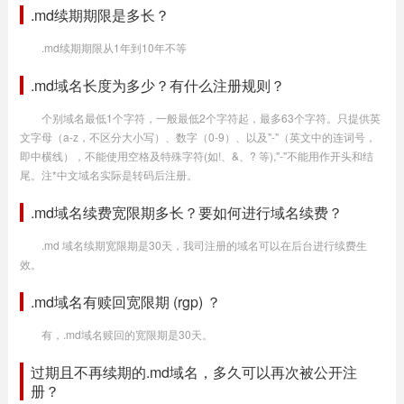
.md续期期限是多长？
.md续期期限从1年到10年不等
.md域名长度为多少？有什么注册规则？
个别域名最低1个字符，一般最低2个字符起，最多63个字符。只提供英
文字母（a-z，不区分大小写）、数字（0-9）、以及"-"（英文中的连词号，
即中横线），不能使用空格及特殊字符(如!、&、? 等),"-"不能用作开头和结
尾。注*中文域名实际是转码后注册。
.md域名续费宽限期多长？要如何进行域名续费？
.md 域名续期宽限期是30天，我司注册的域名可以在后台进行续费生
效。
.md域名有赎回宽限期 (rgp) ？
有，.md域名赎回的宽限期是30天。
过期且不再续期的.md域名，多久可以再次被公开注
册？