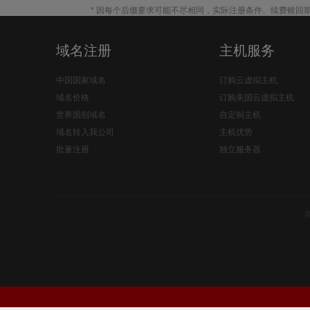
* 因每个后缀要求可能不尽相同，实际注册条件、续费赎回
域名注册
主机服务
中国国家域名
订购云虚拟主机
域名价格
订购美国云虚拟主机
世界国别域名
自定制主机
域名转入我公司
主机优势
批量注册
独立服务器