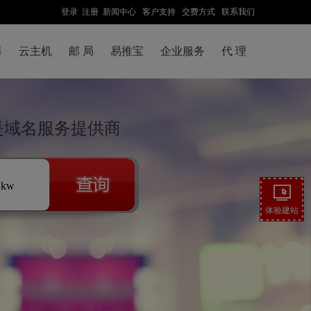
登录
注册
新闻中心
客户支持
交费方式
联系我们
器
云主机
邮 局
易推宝
企业服务
代 理
盒是域名服务提供商
.kw
体验建站