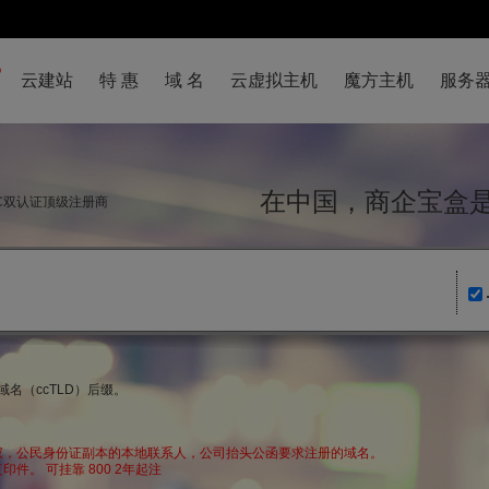
云建站
特 惠
域 名
云虚拟主机
魔方主机
服务
在中国，商企宝
NIC双认证顶级注册商
名（ccTLD）后缀。
权，公民身份证副本的本地联系人，公司抬头公函要求注册的域名。
件。 可挂靠 800 2年起注