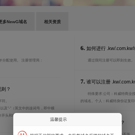
更多NewG域名
相关资质
6.
如何进行 .kw/.com.
2年分配使用。 注册管理局：
通过我司注册可以即刻生效。
7.
谁可以注册 .kw/.c
规则？
特殊要求:公司：科威特商业
字符。
的域名。个人：科威特身份证复印件。
、以及"-"（英文中的连词号，即中横
能用作开头和结尾。注*中文域名实际是
温馨提示
8.
注册期限是多长？
注册期限从1年到10年不等。