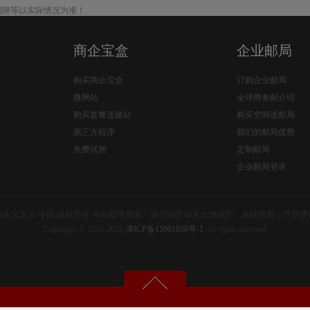
期限等以实际情况为准！
商企宝盒
企业邮局
购买商企宝盒
订购企业邮局
微网站
全球商务邮介绍
购买套餐送建站
购买空间送邮局
第三方程序
我们的邮局优势
免费试用
定制邮局
企业邮局登录
商企宝盒 © 中国 版权所有 本站程序界面、源代码受相关法律保护，未经授权，严禁使
Copyright © 2015-2020
津ICP备15001050号-1
All rights reserved