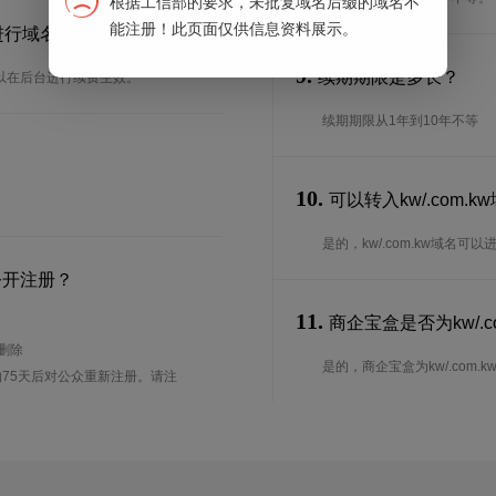
根据工信部的要求，未批复域名后缀的域名不
能注册！此页面仅供信息资料展示。
何进行域名续费？
9.
续期期限是多长？
名可以在后台进行续费生效。
续期期限从1年到10年不等
10.
可以转入kw/.com.
是的，kw/.com.kw域
公开注册？
11.
商企宝盒是否为kw/.c
待删除
是的，商企宝盒为kw/.com.kw 
75天后对公众重新注册。请注